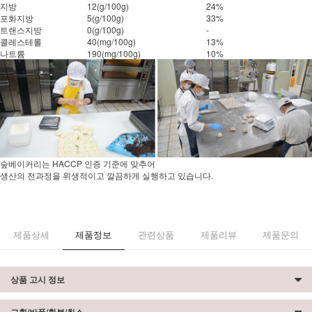
지방
12(g/100g)
24%
포화지방
5(g/100g)
33%
트랜스지방
0(g/100g)
-
콜레스테롤
40(mg/100g)
13%
나트륨
190(mg/100g)
10%
숲베이커리는 HACCP 인증 기준에 맞추어
생산의 전과정을 위생적이고 깔끔하게 실행하고 있습니다.
제품상세
제품정보
관련상품
제품리뷰
제품문의
상품 고시 정보