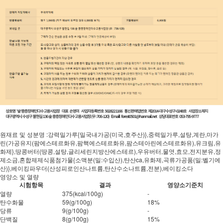
원재료 및 성분명 :강력밀가루{밀국내가공(미국,호주산)},중력밀가루,설탕,계란,마가
린(가공유지(팜에스테르화유,팜핵에스테르화유,팜스테아린에스테르화유),유크림,유
화제},땅콩버터(땅콩,설탕,글리세린지방산에스테르),우유버터,물엿,효모,전지분유,정
제소금,혼합제제식품첨가물{소맥분(밀:수입산),탄산ca,유화제,곡류가공품(밀:벨기에
산)},베이킹파우더(산성피로인산나트륨,탄산수소나트륨,전분),베이킹소다
영양소 및 열량
시험항목
결과
영양소기준치
열량
375(kcal/100g)
-
탄수화물
59(g/100g)
18%
당류
9(g/100g)
-
단백질
8(g/100g)
15%