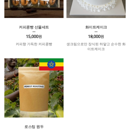
커피콩빵 선물세트
화이트케이크
15,000
18,000
원
원
커피향 가득한 커피콩빵
생크림으로만 장식된 하얗고 순수한 화
이트케이크
로스팅 원두