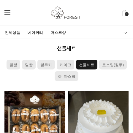
0
전체상품
베이커리
마스크샵
선물세트
쌀빵
밀빵
쌀쿠키
케이크
선물세트
로스팅(원두)
KF 마스크