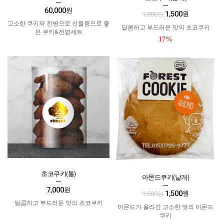
60,000
원
1,500
원
1,800
원
고소한 쿠키와 전병으로 선물용으로 좋
달콤하고 부드러운 맛의 초코쿠키
은 쿠키&전병세트
17%
초코쿠키(통)
아몬드쿠키(낱개)
7,000
원
1,500
원
1,800
원
달콤하고 부드러운 맛의 초코쿠키
아몬드가 올라간 고소한 맛의 아몬드
쿠키