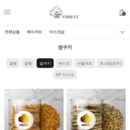
0
전체상품
베이커리
마스크샵
쌀쿠키
쌀빵
밀빵
쌀쿠키
케이크
선물세트
로스팅(원두)
KF 마스크