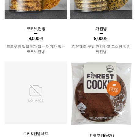
코코넛전병
깨전병
8,000
8,000
원
원
코코넛의 달달함과 씹는 재미가 있는
검은깨로 구워 건강하고 고소한 맛의
코코넛전병
깨전병
쿠키&전병세트
초코쿠키(낱개)