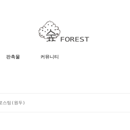
판촉물
커뮤니티
로스팅(원두)