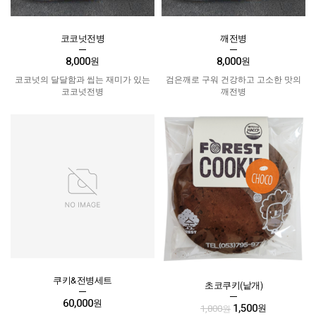
코코넛전병
깨전병
8,000
8,000
원
원
코코넛의 달달함과 씹는 재미가 있는
검은깨로 구워 건강하고 고소한 맛의
코코넛전병
깨전병
쿠키&전병세트
초코쿠키(낱개)
60,000
원
1,500
원
1,800
원