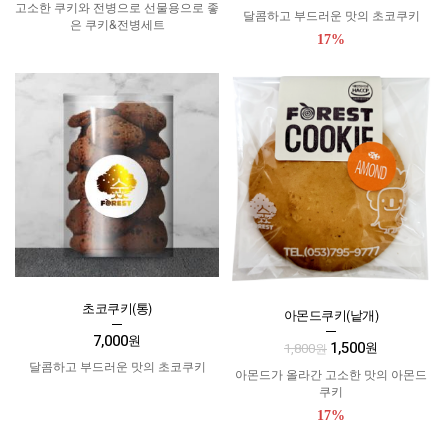
고소한 쿠키와 전병으로 선물용으로 좋
달콤하고 부드러운 맛의 초코쿠키
은 쿠키&전병세트
17%
초코쿠키(통)
아몬드쿠키(낱개)
7,000
원
1,500
원
1,800
원
달콤하고 부드러운 맛의 초코쿠키
아몬드가 올라간 고소한 맛의 아몬드
쿠키
17%