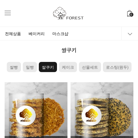
0
전체상품
베이커리
마스크샵
쌀쿠키
쌀빵
밀빵
쌀쿠키
케이크
선물세트
로스팅(원두)